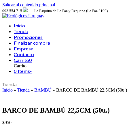
Saltear al contenido principal
093 554 715
La Esquina de La Paz y Requena (La Paz 2199)
Inicio
Tienda
Promociones
Finalizar compra
Empresa
Contacto
Carrito
0
Carrito
0 Items
-
Tienda
Inicio
»
Tienda
»
BAMBÚ
»
BARCO DE BAMBÚ 22,5CM (50u.)
BARCO DE BAMBÚ 22,5CM (50u.)
$
950