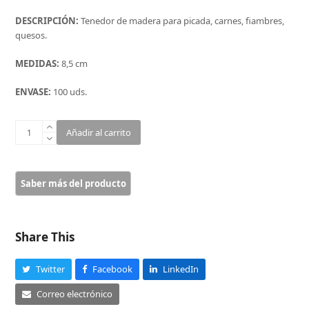
DESCRIPCIÓN:
Tenedor de madera para picada, carnes, fiambres,
quesos.
MEDIDAS:
8,5 cm
ENVASE:
100 uds.
TENEDOR
Añadir al carrito
DE
MADERA
2
DIENTES
8,5
CM
(1000u.)
Share This
cantidad
Twitter
Facebook
LinkedIn
Correo electrónico