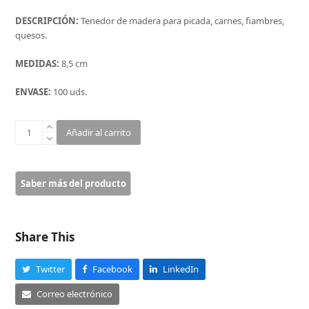
DESCRIPCIÓN:
Tenedor de madera para picada, carnes, fiambres,
quesos.
MEDIDAS:
8,5 cm
ENVASE:
100 uds.
TENEDOR
Añadir al carrito
DE
MADERA
2
DIENTES
8,5
CM
(100u.)
Share This
cantidad
Twitter
Facebook
LinkedIn
Correo electrónico